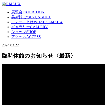
展覧会
EXHIBITION
美術館について
ABOUT
エマーユとは
WHAT'S EMAUX
ギャラリー
GALLERY
ショップ
SHOP
アクセス
ACCESS
2024.03.22
臨時休館のお知らせ〈最新〉