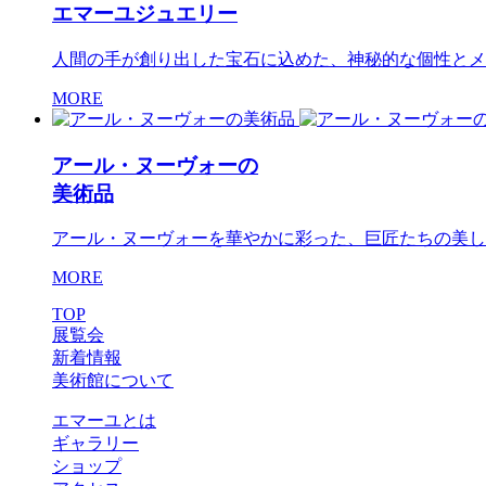
エマーユジュエリー
人間の手が創り出した宝石に込めた、神秘的な個性とメ
MORE
アール・ヌーヴォーの
美術品
アール・ヌーヴォーを華やかに彩った、巨匠たちの美し
MORE
TOP
展覧会
新着情報
美術館について
エマーユとは
ギャラリー
ショップ