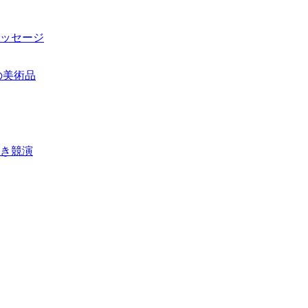
ッセージ
き競演